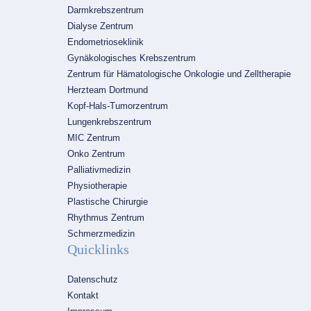
Darmkrebszentrum
Dialyse Zentrum
Endometrioseklinik
Gynäkologisches Krebszentrum
Zentrum für Hämatologische Onkologie und Zelltherapie
Herzteam Dortmund
Kopf-Hals-Tumorzentrum
Lungenkrebszentrum
MIC Zentrum
Onko Zentrum
Palliativmedizin
Physiotherapie
Plastische Chirurgie
Rhythmus Zentrum
Schmerzmedizin
Quicklinks
Navigation
Datenschutz
überspringen
Kontakt