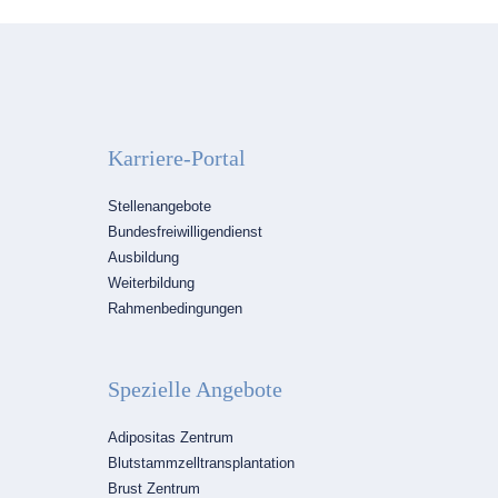
Karriere-Portal
Navigation
Stellenangebote
überspringen
Bundesfreiwilligendienst
Ausbildung
Weiterbildung
Rahmenbedingungen
Spezielle Angebote
Navigation
Adipositas Zentrum
überspringen
Blutstammzelltransplantation
Brust Zentrum