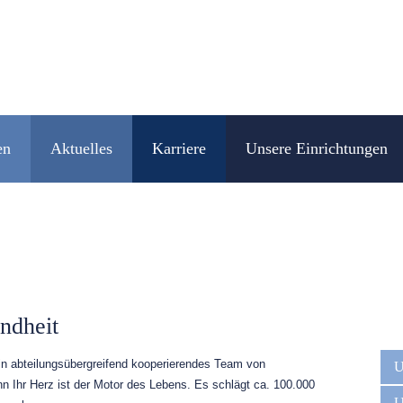
en
Aktuelles
Karriere
Unsere Einrichtungen
ndheit
Navig
n abteilungsübergreifend kooperierendes Team von
übers
U
nn Ihr Herz ist der Motor des Lebens. Es schlägt ca. 100.000
U