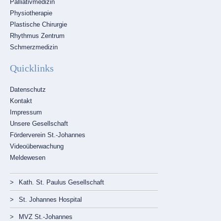
Palliativmedizin
Physiotherapie
Plastische Chirurgie
Rhythmus Zentrum
Schmerzmedizin
Quicklinks
Navigation
Datenschutz
überspringen
Kontakt
Impressum
Unsere Gesellschaft
Förderverein St.-Johannes
Videoüberwachung
Meldewesen
Navigation
überspringen
Kath. St. Paulus Gesellschaft
St. Johannes Hospital
MVZ St.-Johannes