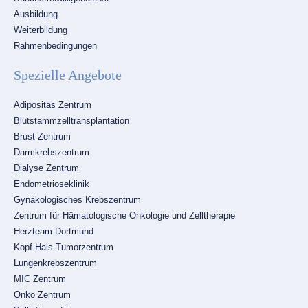
Ausbildung
Weiterbildung
Rahmenbedingungen
Spezielle Angebote
Navigation
Adipositas Zentrum
überspringen
Blutstammzelltransplantation
Brust Zentrum
Darmkrebszentrum
Dialyse Zentrum
Endometrioseklinik
Gynäkologisches Krebszentrum
Zentrum für Hämatologische Onkologie und Zelltherapie
Herzteam Dortmund
Kopf-Hals-Tumorzentrum
Lungenkrebszentrum
MIC Zentrum
Onko Zentrum